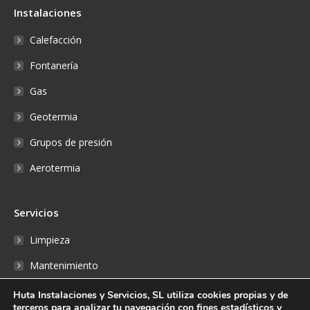
Instalaciones
Calefacción
Fontanería
Gas
Geotermia
Grupos de presión
Aerotermia
Servicios
Limpieza
Mantenimiento
Reparaciones
Huta Instalaciones y Servicios, SL utiliza cookies propias y de
terceros para analizar tu navegación con fines estadísticos y