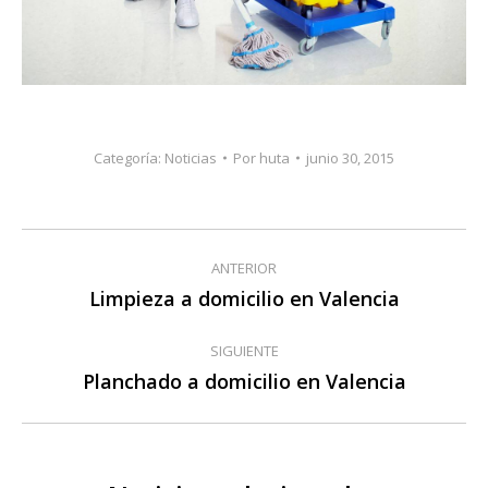
Categoría:
Noticias
Por
huta
junio 30, 2015
Navegación
ANTERIOR
entre
Limpieza a domicilio en Valencia
Publicación
anterior:
publicaciones
SIGUIENTE
Planchado a domicilio en Valencia
Publicación
siguiente: