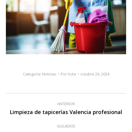
Categoría:
Noticias
Por
huta
octubre 29, 2024
Navegación
ANTERIOR
entre
Limpieza de tapicerías Valencia profesional
Publicación
anterior:
publicaciones
SIGUIENTE