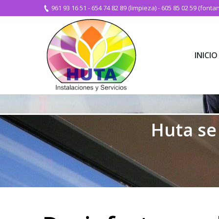
961 93 16 51
-
654 74 82 89 (limpieza)
-
605 85 02 59 (fontan
INICIO
INICIO
Huta se