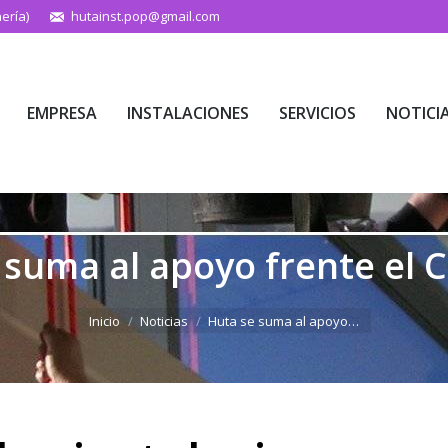
ería)
hutainst.pop@gmail.com
EMPRESA
INSTALACIONES
SERVICIOS
NOTICI
EMPRESA
INSTALACIONES
SERVICIOS
NOTICI
 suma al apoyo frente el 
Estás aquí:
Inicio
Noticias
Huta se suma al apoyo…