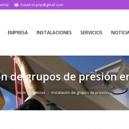
ería)
hutainst.pop@gmail.com
EMPRESA
INSTALACIONES
SERVICIOS
NOTICI
EMPRESA
INSTALACIONES
SERVICIOS
NOTICI
ón de grupos de presión e
Estás aquí:
Inicio
Noticias
Instalación de grupos de presión…