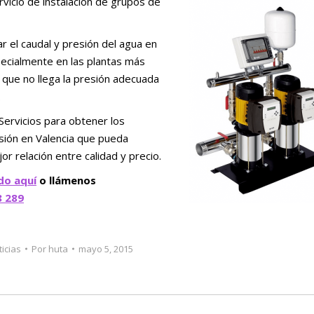
rvicio de instalación de grupos de
 el caudal y presión del agua en
pecialmente en las plantas más
s que no llega la presión adecuada
.
Servicios para obtener los
esión en Valencia que pueda
r relación entre calidad y precio.
do aquí
o llámenos
8 289
ticias
Por
huta
mayo 5, 2015