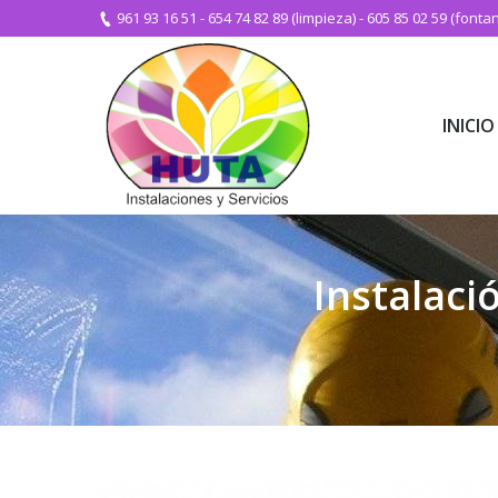
961 93 16 51
-
654 74 82 89 (limpieza)
-
605 85 02 59 (fontan
INICIO
INICIO
Instalaci