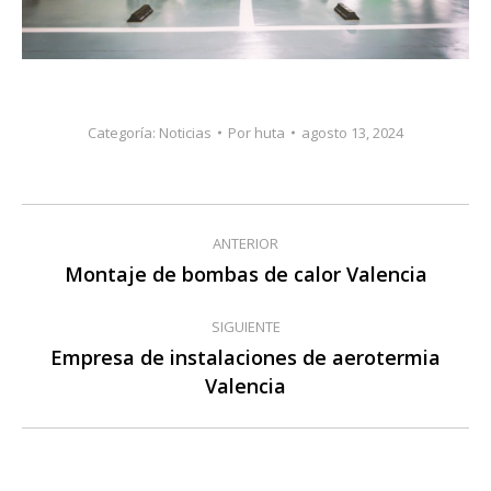
Categoría:
Noticias
Por
huta
agosto 13, 2024
Navegación
ANTERIOR
entre
Montaje de bombas de calor Valencia
Publicación
anterior:
publicaciones
SIGUIENTE
Empresa de instalaciones de aerotermia
Publicación
Valencia
siguiente: