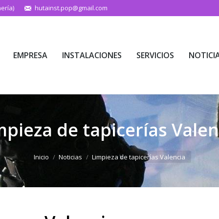
ería)
hutainst.pop@gmail.com
EMPRESA
INSTALACIONES
SERVICIOS
NOTICI
EMPRESA
INSTALACIONES
SERVICIOS
NOTICI
mpieza de tapicerías Valen
Estás aquí:
Inicio
Noticias
Limpieza de tapicerías Valencia