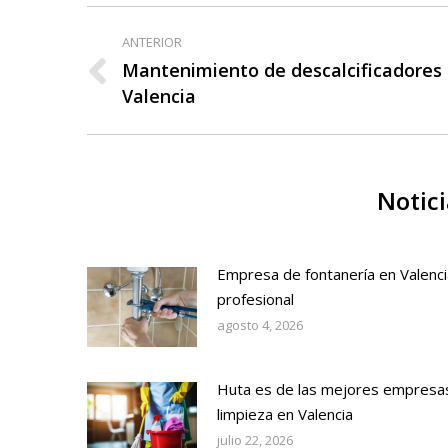
Navegación
ANTERIOR
entre
Mantenimiento de descalcificadores
Publicación
Valencia
publicaciones
anterior:
Notici
Empresa de fontanería en Valenci
profesional
agosto 4, 2026
Huta es de las mejores empresa
limpieza en Valencia
julio 22, 2026