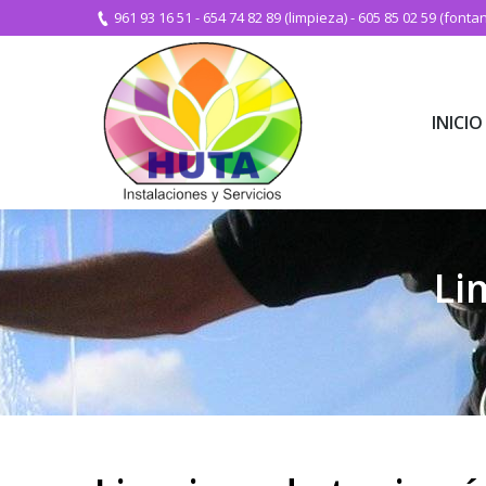
961 93 16 51
-
654 74 82 89 (limpieza)
-
605 85 02 59 (fontan
INICIO
INICIO
Li