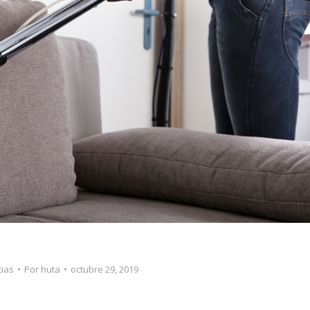
cias
Por
huta
octubre 29, 2019