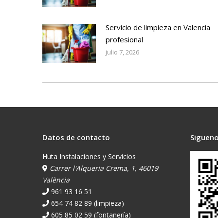
Servicio de limpieza en Valencia
profesional
julio 7, 2026
Datos de contacto
Sigueno
Huta Instalaciones y Servicios
Carrer l'Alqueria Crema, 1, 46019
València
961 93 16 51
654 74 82 89 (limpieza)
605 85 02 59 (fontanería)