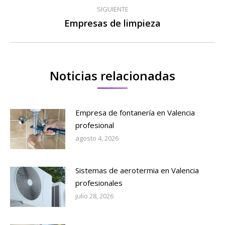
publicaciones
SIGUIENTE
Empresas de limpieza
Publicación
siguiente:
Noticias relacionadas
Empresa de fontanería en Valencia
profesional
agosto 4, 2026
Sistemas de aerotermia en Valencia
profesionales
julio 28, 2026