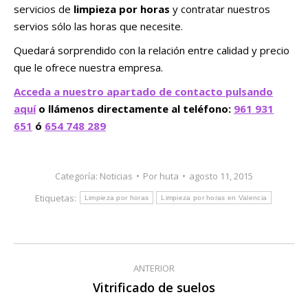
servicios de
limpieza por horas
y contratar nuestros
servios sólo las horas que necesite.
Quedará sorprendido con la relación entre calidad y precio
que le ofrece nuestra empresa.
Acceda a nuestro apartado de contacto pulsando
aquí
o llámenos directamente al teléfono:
961 931
651
ó
654 748 289
Categoría:
Noticias
Por
huta
agosto 11, 2015
Etiquetas:
Limpieza por horas
Limpieza por horas en Valencia
Navegación
ANTERIOR
entre
Vitrificado de suelos
Publicación
anterior: