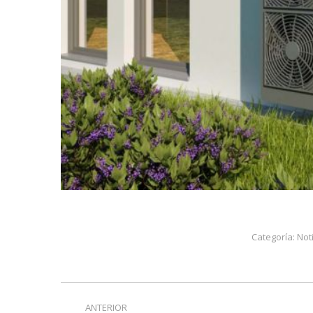
Categoría:
Not
Navegación
ANTERIOR