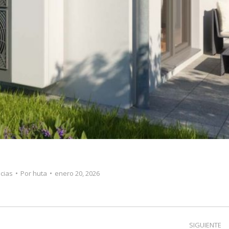
icias
Por
huta
enero 20, 2026
SIGUIENTE