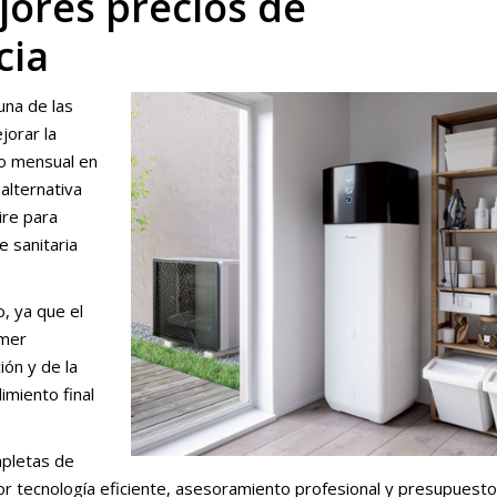
jores precios de
cia
una de las
orar la
to mensual en
alternativa
ire para
e sanitaria
, ya que el
imer
ión y de la
imiento final
mpletas de
r tecnología eficiente, asesoramiento profesional y presupuest