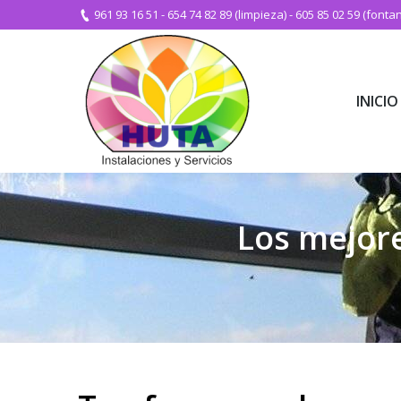
961 93 16 51
-
654 74 82 89 (limpieza)
-
605 85 02 59 (fontan
INICIO
INICIO
Los mejore