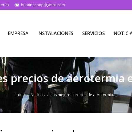
ería)
hutainst.pop@gmail.com
EMPRESA
INSTALACIONES
SERVICIOS
NOTICI
EMPRESA
INSTALACIONES
SERVICIOS
NOTICI
s precios de aerotermia 
Estás aquí:
Inicio
Noticias
Los mejores precios de aerotermia…