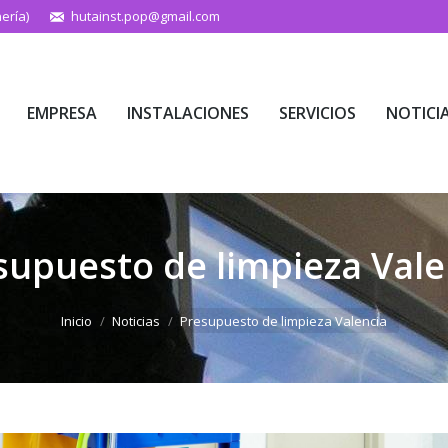
ería)
hutainst.pop@gmail.com
EMPRESA
INSTALACIONES
SERVICIOS
NOTICI
EMPRESA
INSTALACIONES
SERVICIOS
NOTICI
supuesto de limpieza Vale
Estás aquí:
Inicio
Noticias
Presupuesto de limpieza Valencia