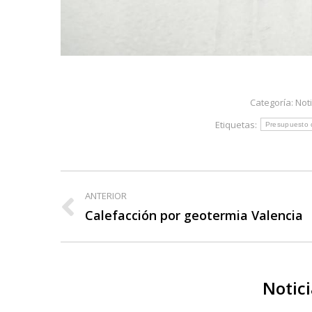
Categoría:
Not
Etiquetas:
Presupuesto 
Navegación
ANTERIOR
entre
Publicación
Calefacción por geotermia Valencia
anterior:
publicaciones
Notici