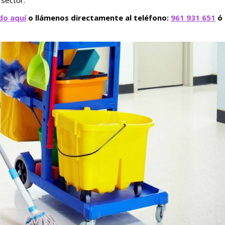
sector.
do aquí
o llámenos directamente al teléfono:
961 931 651
ó