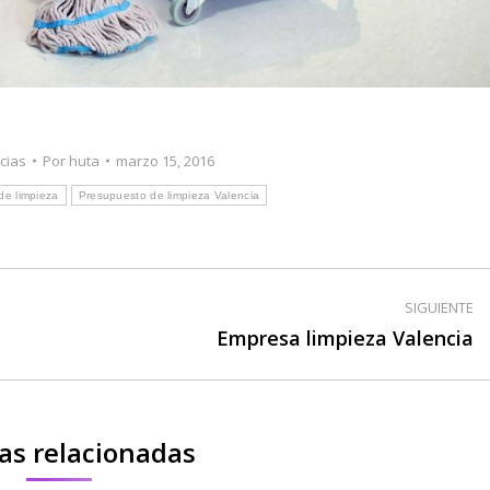
icias
Por
huta
marzo 15, 2016
de limpieza
Presupuesto de limpieza Valencia
SIGUIENTE
Publicación
Empresa limpieza Valencia
siguiente:
as relacionadas