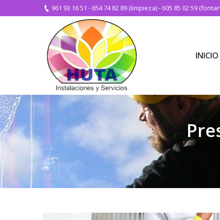
961 93 16 51
-
654 74 82 89 (limpieza)
-
605 85 02 59 (fontan
INICIO
INICIO
Pre