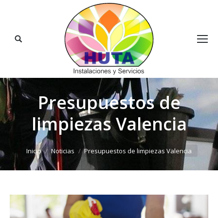
Buscar:
Presupuestos de
limpiezas Valencia
Estás aquí:
Inicio
Noticias
Presupuestos de limpiezas Valencia