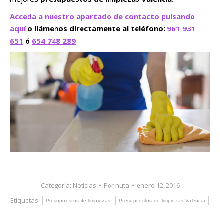
Acceda a nuestro apartado de contacto pulsando
aquí
o llámenos directamente al teléfono:
961 931
651
ó
654 748 289
Categoría:
Noticias
Por
huta
enero 12, 2016
Etiquetas:
Presupuestos de limpiezas
Presupuestos de limpiezas Valencia