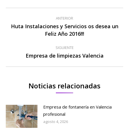
Navegación
ANTERIOR
entre
Huta Instalaciones y Servicios os desea un
Publicación
Feliz Año 2016!!!
publicaciones
anterior:
SIGUIENTE
Empresa de limpiezas Valencia
Publicación
siguiente:
Noticias relacionadas
Empresa de fontanería en Valencia
profesional
agosto 4, 2026