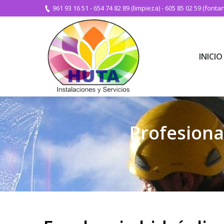
961 93 16 51
-
654 74 82 89 (limpieza)
-
605 85 02 59 (fontan
INICIO
INICIO
Profesiona