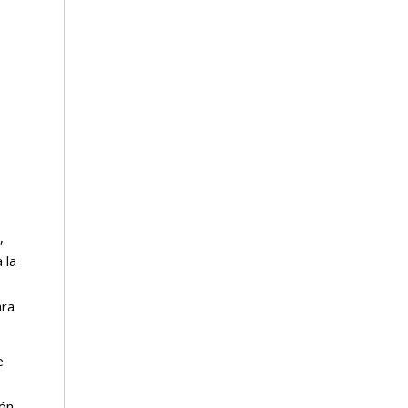
,
 la
ara
e
ión