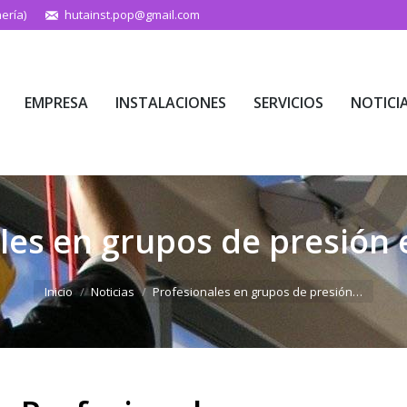
ería)
hutainst.pop@gmail.com
EMPRESA
INSTALACIONES
SERVICIOS
NOTICI
EMPRESA
INSTALACIONES
SERVICIOS
NOTICI
les en grupos de presión 
Estás aquí:
Inicio
Noticias
Profesionales en grupos de presión…