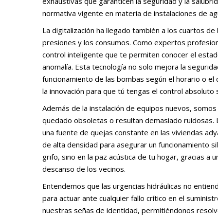
exhaustivas que garanticen la seguridad y la salub
normativa vigente en materia de instalaciones de 
La digitalización ha llegado también a los cuartos 
presiones y los consumos. Como expertos profesion
control inteligente que te permiten conocer el estado
anomalía. Esta tecnología no solo mejora la segurida
funcionamiento de las bombas según el horario o el 
la innovación para que tú tengas el control absoluto 
Además de la instalación de equipos nuevos, somos e
quedado obsoletas o resultan demasiado ruidosas. L
una fuente de quejas constante en las viviendas adya
de alta densidad para asegurar un funcionamiento sile
grifo, sino en la paz acústica de tu hogar, gracias a 
descanso de los vecinos.
Entendemos que las urgencias hidráulicas no entiend
para actuar ante cualquier fallo crítico en el suminis
nuestras señas de identidad, permitiéndonos resolv