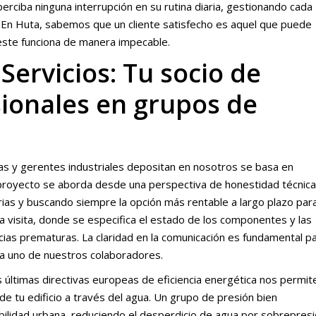
erciba ninguna interrupción en su rutina diaria, gestionando cada
. En Huta, sabemos que un cliente satisfecho es aquel que puede
este funciona de manera impecable.
Servicios: Tu socio de
sionales en grupos de
as y gerentes industriales depositan en nosotros se basa en
 proyecto se aborda desde una perspectiva de honestidad técnica
as y buscando siempre la opción más rentable a largo plazo para
a visita, donde se especifica el estado de los componentes y las
as prematuras. La claridad en la comunicación es fundamental p
da uno de nuestros colaboradores.
 últimas directivas europeas de eficiencia energética nos permit
e tu edificio a través del agua. Un grupo de presión bien
bilidad urbana, reduciendo el desperdicio de agua por sobrepres