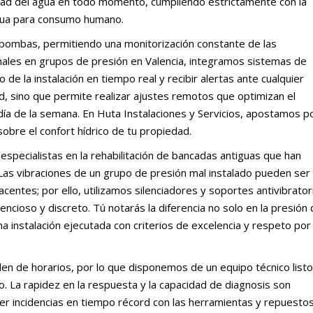
ridad del agua en todo momento, cumpliendo estrictamente con la
agua para consumo humano.
de bombas, permitiendo una monitorización constante de las
ales en grupos de presión en Valencia, integramos sistemas de
 de la instalación en tiempo real y recibir alertas ante cualquier
d, sino que permite realizar ajustes remotos que optimizan el
día de la semana. En Huta Instalaciones y Servicios, apostamos p
sobre el confort hídrico de tu propiedad.
specialistas en la rehabilitación de bancadas antiguas que han
as vibraciones de un grupo de presión mal instalado pueden ser
centes; por ello, utilizamos silenciadores y soportes antivibrator
ncioso y discreto. Tú notarás la diferencia no solo en la presión 
una instalación ejecutada con criterios de excelencia y respeto por 
en de horarios, por lo que disponemos de un equipo técnico listo
tro. La rapidez en la respuesta y la capacidad de diagnosis son
er incidencias en tiempo récord con las herramientas y repuesto