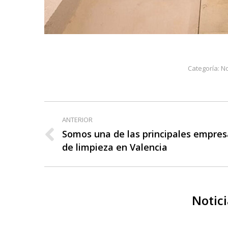
Categoría:
No
Navegación
ANTERIOR
entre
Somos una de las principales empres
Publicación
de limpieza en Valencia
publicaciones
anterior:
Notici