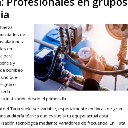
a: Profesionales en grupos
ia
 fuerza
omunidades de
nstalaciones
les en
ta para
ciencia y
a de bombeo
 sino que
ergético
niería
tu instalación desde el primer día.
l del Turia suele ser variable, especialmente en fincas de gran
na auditoría técnica que evalúe si tu equipo actual está
ización tecnológica mediante variadores de frecuencia. En Huta