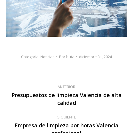
Categoría:
Noticias
Por
huta
diciembre 31, 2024
Navegación
ANTERIOR
entre
Presupuestos de limpieza Valencia de alta
Publicación
calidad
publicaciones
anterior:
SIGUIENTE
Empresa de limpieza por horas Valencia
Publicación