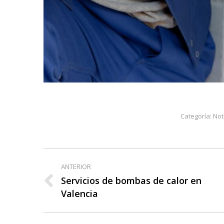
Categoría:
Not
Navegación
ANTERIOR
entre
Servicios de bombas de calor en
Publicación
Valencia
publicaciones
anterior: