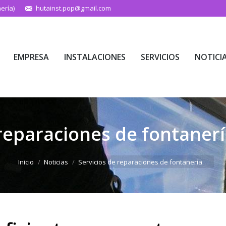
ería)
hutainst.pop@gmail.com
EMPRESA
INSTALACIONES
SERVICIOS
NOTICI
EMPRESA
INSTALACIONES
SERVICIOS
NOTICI
 reparaciones de fontanerí
Estás aquí:
Inicio
Noticias
Servicios de reparaciones de fontanería…