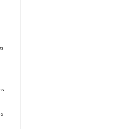
as
a
os
 o