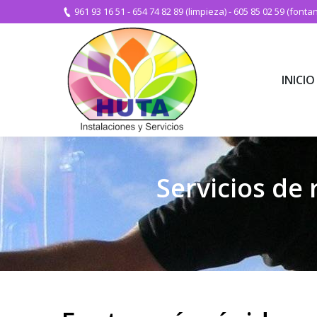
961 93 16 51
-
654 74 82 89 (limpieza)
-
605 85 02 59 (fontan
INICIO
INICIO
Servicios de