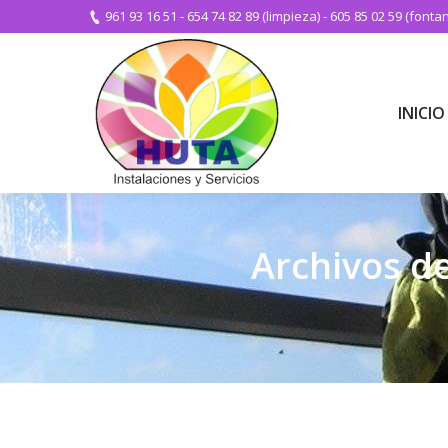
961 93 16 51
-
654 74 82 89 (limpieza)
-
605 85 02 59 (fontan
INICIO
INICIO
Archivos d