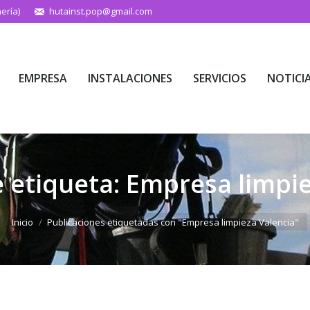
ería)
hutainst.pop@gmail.com
EMPRESA
INSTALACIONES
SERVICIOS
NOTICI
EMPRESA
INSTALACIONES
SERVICIOS
NOTICI
e etiqueta:
Empresa limpie
Estás aquí:
Inicio
Publicaciones etiquetadas con "Empresa limpieza Valencia"