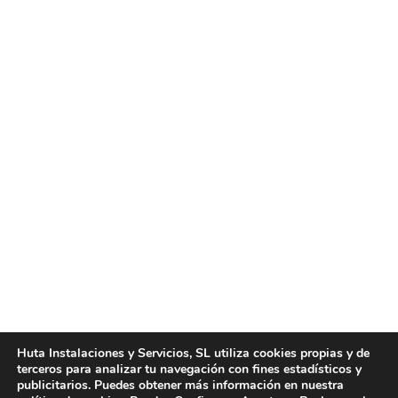
Empresa limpieza Valencia
Noticias
Por
huta
abril 5, 2016
Empresa limpieza Valencia. Huta Instalaciones y
Servicios es una empresa limpieza Valencia con los
mejores precios que pueda encontrar en el
mercado actual. Si busca una empresa limpieza
Valencia profesional, no encontrará mejor servicio
que el que le ofrecemos en Huta Instalaciones y
Huta Instalaciones y Servicios, SL utiliza cookies propias y de
terceros para analizar tu navegación con fines estadísticos y
Servicios, pues disponemos de personal cualificado
publicitarios. Puedes obtener más información en nuestra
y con muchos años de experiencia,…