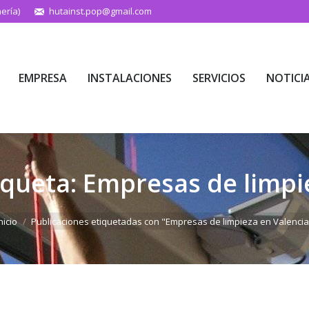
ería)
hutainst.pop@gmail.com
EMPRESA
INSTALACIONES
SERVICIOS
NOTICI
EMPRESA
INSTALACIONES
SERVICIOS
NOTICI
iqueta:
Empresas de limpi
tás aquí:
nicio
Publicaciones etiquetadas con "Empresas de limpieza en Valencia