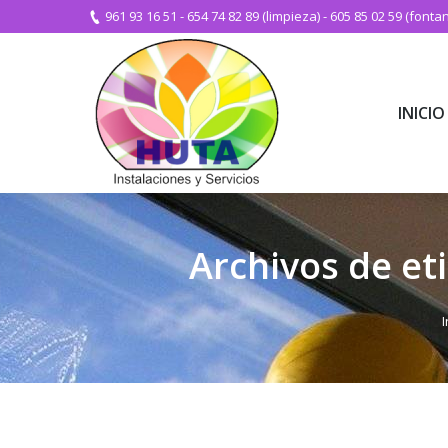
961 93 16 51
-
654 74 82 89 (limpieza)
-
605 85 02 59 (fontan
INICIO
INICIO
Archivos de et
Es
I