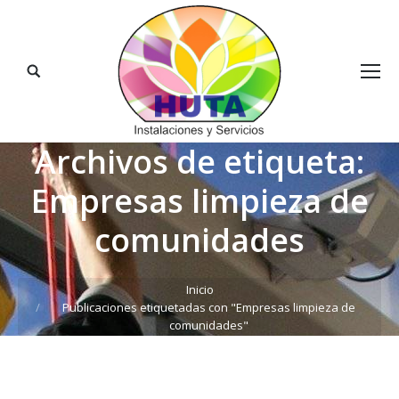
Buscar:
Archivos de etiqueta:
Empresas limpieza de
comunidades
Estás aquí:
Inicio
Publicaciones etiquetadas con "Empresas limpieza de
comunidades"