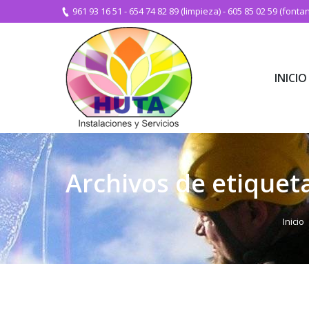
961 93 16 51
-
654 74 82 89 (limpieza)
-
605 85 02 59 (fontan
INICIO
INICIO
Archivos de etiquet
Estás a
Inicio