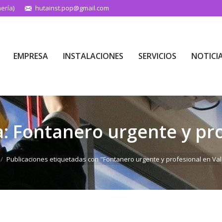
ería)
hutainst.pop@gmail.com
EMPRESA
INSTALACIONES
SERVICIOS
NOTICI
EMPRESA
INSTALACIONES
SERVICIOS
NOTICI
a:
Fontanero urgente y pro
quí:
Publicaciones etiquetadas con "Fontanero urgente y profesional en Va