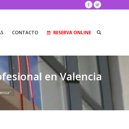
Facebook
Twitter
AS
CONTACTO
RESERVA ONLINE
Buscar:
AS
CONTACTO
RESERVA ONLINE
Buscar:
fesional en Valencia
lencia"