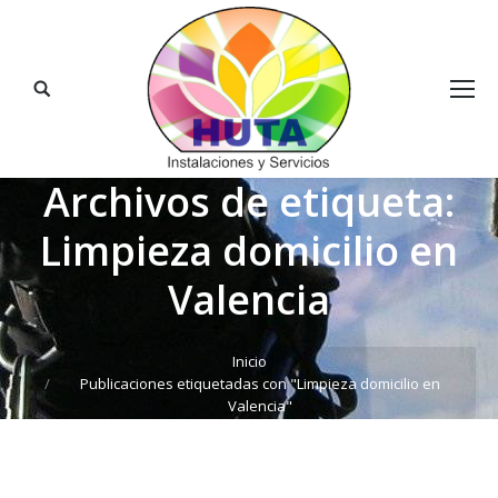
Buscar:
Archivos de etiqueta:
Limpieza domicilio en
Valencia
Estás aquí:
Inicio
Publicaciones etiquetadas con "Limpieza domicilio en
Valencia"