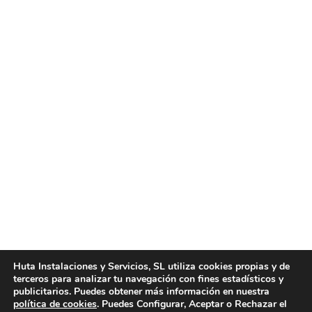
Limpiezas por horas Valencia
Noticias
Por
huta
noviembre 8, 2016
Limpiezas por horas Valencia. Huta Instalaciones y
Servicios le brinda los mejores servicios de
limpiezas por horas Valencia, ofreciendo calidad y
precios competitivos. Si busca una empresa que le
ofrezca un servicio de limpiezas por horas Valencia
profesional y de alta calidad, contacte con nuestra
Huta Instalaciones y Servicios, SL utiliza cookies propias y de
terceros para analizar tu navegación con fines estadísticos y
empresa para obtener los mejores servicios de
publicitarios. Puedes obtener más información en nuestra
limpieza, tanto para…
política de cookies
. Puedes Configurar, Aceptar o Rechazar el