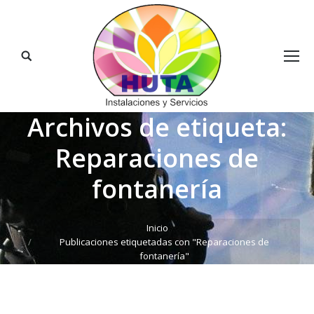
Buscar:
Archivos de etiqueta:
Reparaciones de
fontanería
Estás aquí:
Inicio
Publicaciones etiquetadas con "Reparaciones de
fontanería"