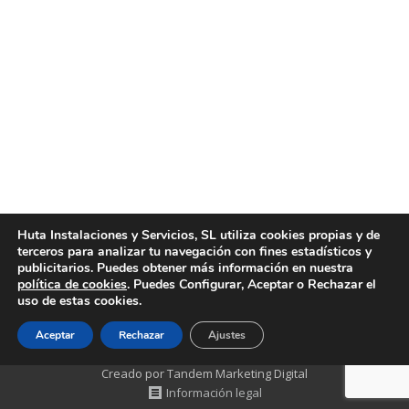
Reparaciones de fontanería en Valencia
Noticias
Por
huta
junio 9, 2016
Reparaciones de fontanería en Valencia. Huta
Instalaciones y Servicios le ofrece los mejores
servicios de reparaciones de fontanería en Valencia
y la mejor calidad del mercado. Puede contar con
Huta Instalaciones y Servicios para llevar a cabo
todo tipo de reparaciones de fontanería en Valencia
Huta Instalaciones y Servicios, SL utiliza cookies propias y de
terceros para analizar tu navegación con fines estadísticos y
a los precios más competitivos y disponiendo de un
publicitarios. Puedes obtener más información en nuestra
servicio…
política de cookies
. Puedes Configurar, Aceptar o Rechazar el
uso de estas cookies.
Aceptar
Rechazar
Ajustes
Creado por Tandem Marketing Digital
Información legal