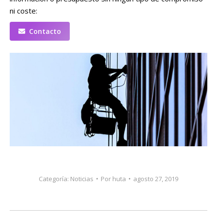
ni coste:
Contacto
Categoría:
Noticias
Por
huta
agosto 27, 2019