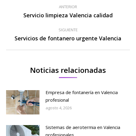
Navegación
ANTERIOR
entre
Servicio limpieza Valencia calidad
Publicación
anterior:
publicaciones
SIGUIENTE
Servicios de fontanero urgente Valencia
Publicación
siguiente:
Noticias relacionadas
Empresa de fontanería en Valencia
profesional
agosto 4, 2026
Sistemas de aerotermia en Valencia
profesionales