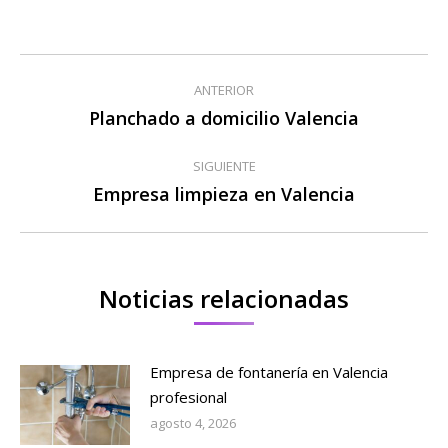
Navegación
ANTERIOR
entre
Planchado a domicilio Valencia
Publicación
anterior:
publicaciones
SIGUIENTE
Empresa limpieza en Valencia
Publicación
siguiente:
Noticias relacionadas
Empresa de fontanería en Valencia
profesional
agosto 4, 2026