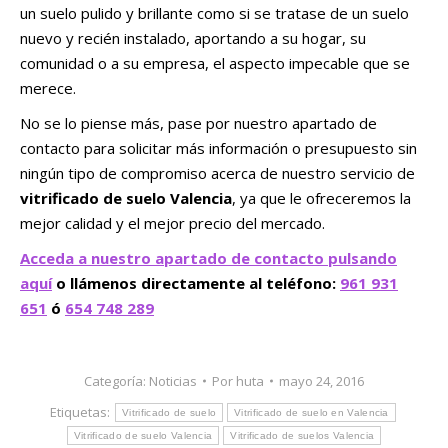
un suelo pulido y brillante como si se tratase de un suelo
nuevo y recién instalado, aportando a su hogar, su
comunidad o a su empresa, el aspecto impecable que se
merece.
No se lo piense más, pase por nuestro apartado de
contacto para solicitar más información o presupuesto sin
ningún tipo de compromiso acerca de nuestro servicio de
vitrificado de suelo Valencia
, ya que le ofreceremos la
mejor calidad y el mejor precio del mercado.
Acceda a nuestro apartado de contacto pulsando
aquí
o llámenos directamente al teléfono:
961 931
651
ó
654 748 289
Categoría:
Noticias
Por
huta
mayo 24, 2016
Etiquetas:
Vitrificado de suelo
Vitrificado de suelo en Valencia
Vitrificado de suelo Valencia
Vitrificado de suelos Valencia