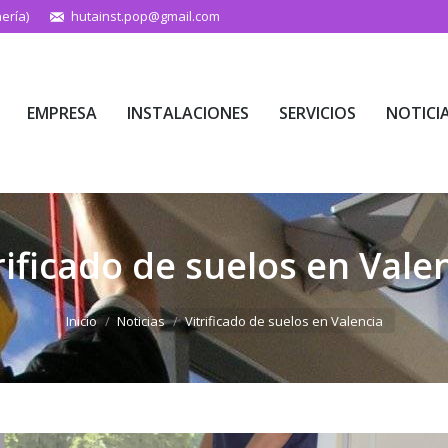
ería)
hutainst.pop@gmail.com
EMPRESA
INSTALACIONES
SERVICIOS
NOTICI
EMPRESA
INSTALACIONES
SERVICIOS
NOTICI
rificado de suelos en Vale
Estás aquí:
Inicio
Noticias
Vitrificado de suelos en Valencia