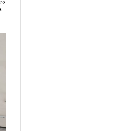
tro
a.