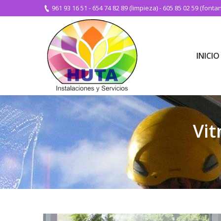
961 93 16 51
-
654 74 82 89 (limpieza)
-
605 85 02 59 (fontan
INICIO
INICIO
Vit