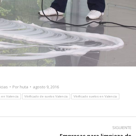
icias
Por
huta
agosto 9, 2016
s en Valencia
Vitrificado de suelos Valencia
Vitrificado suelos en Valencia
SIGUIENTE
Empresas para limpieza de