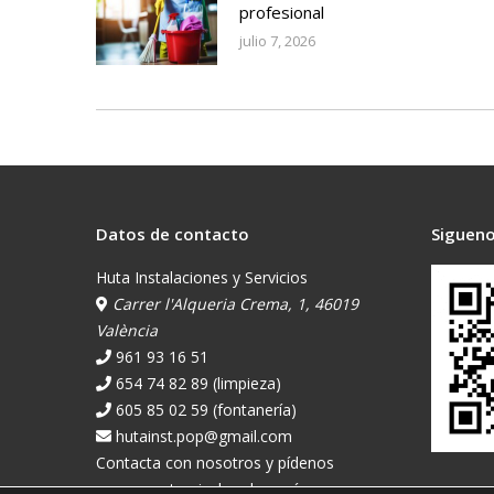
profesional
julio 7, 2026
Datos de contacto
Sigueno
Huta Instalaciones y Servicios
Carrer l'Alqueria Crema, 1, 46019
València
961 93 16 51
654 74 82 89 (limpieza)
605 85 02 59 (fontanería)
hutainst.pop@gmail.com
Contacta con nosotros y pídenos
presupuesto pinchando aquí