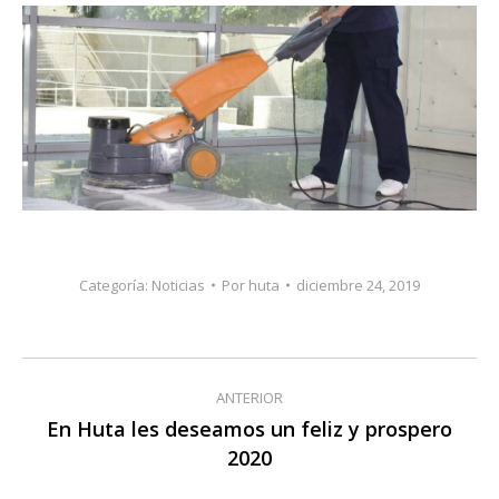
Categoría:
Noticias
Por
huta
diciembre 24, 2019
Navegación
ANTERIOR
entre
En Huta les deseamos un feliz y prospero
Publicación
2020
publicaciones
anterior: