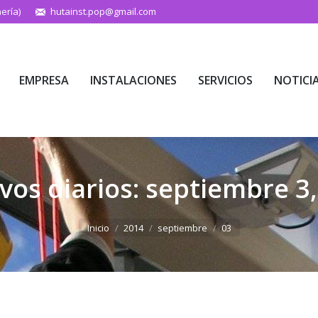
ería)
hutainst.pop@gmail.com
EMPRESA
INSTALACIONES
SERVICIOS
NOTICI
EMPRESA
INSTALACIONES
SERVICIOS
NOTICI
vos diarios:
septiembre 3,
Estás aquí:
Inicio
2014
septiembre
03