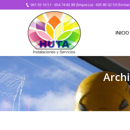
961 93 16 51
-
654 74 82 89 (limpieza)
-
605 85 02 59 (fontan
INICIO
INICIO
Archi