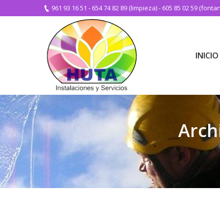
961 93 16 51
-
654 74 82 89 (limpieza)
-
605 85 02 59 (fontan
INICIO
INICIO
Arch