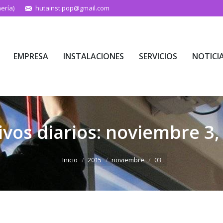
ería)
hutainst.pop@gmail.com
EMPRESA
INSTALACIONES
SERVICIOS
NOTICI
EMPRESA
INSTALACIONES
SERVICIOS
NOTICI
ivos diarios:
noviembre 3,
Estás aquí:
Inicio
2015
noviembre
03