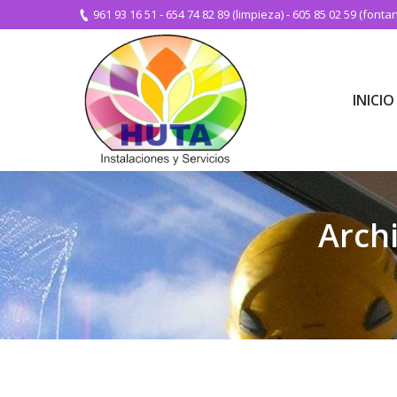
961 93 16 51
-
654 74 82 89 (limpieza)
-
605 85 02 59 (fontan
INICIO
INICIO
Archi