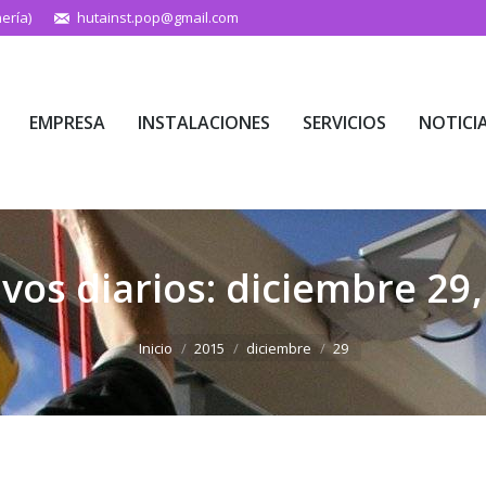
ería)
hutainst.pop@gmail.com
EMPRESA
INSTALACIONES
SERVICIOS
NOTICI
EMPRESA
INSTALACIONES
SERVICIOS
NOTICI
vos diarios:
diciembre 29,
Estás aquí:
Inicio
2015
diciembre
29