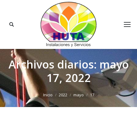
Buscar:
Archivos diarios:
mayo
17, 2022
Estás aquí:
Inicio
2022
mayo
17