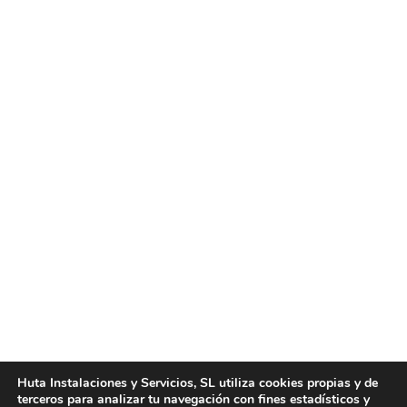
Empresa de reparaciones de fontanería
Valencia
Noticias
Por
huta
enero 21, 2025
La fontanería es uno de los aspectos más
importantes del mantenimiento diario en cualquier
hogar o edificio. Desde pequeños problemas como
fugas de agua hasta reparaciones más complejas
en instalaciones, contar con una empresa de
reparaciones de fontanería en Valencia confiable y
Huta Instalaciones y Servicios, SL utiliza cookies propias y de
terceros para analizar tu navegación con fines estadísticos y
profesional es esencial para garantizar el correcto