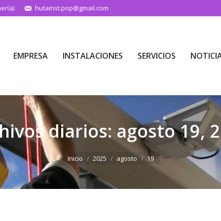
ería)
hutainst.pop@gmail.com
EMPRESA
INSTALACIONES
SERVICIOS
NOTICI
EMPRESA
INSTALACIONES
SERVICIOS
NOTICI
hivos diarios:
agosto 19, 
Estás aquí:
Inicio
2025
agosto
19