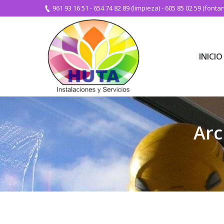
961 93 16 51
-
654 74 82 89 (limpieza)
-
605 85 02 59 (fontan
INICIO
INICIO
Arc