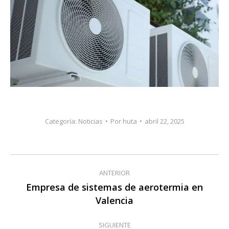
Categoría:
Noticias
Por
huta
abril 22, 2025
Navegación
ANTERIOR
entre
Empresa de sistemas de aerotermia en
Publicación
Valencia
publicaciones
anterior:
SIGUIENTE