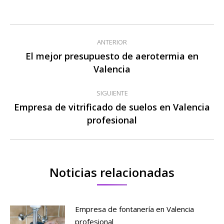
Navegación
ANTERIOR
entre
El mejor presupuesto de aerotermia en
Publicación
Valencia
publicaciones
anterior:
SIGUIENTE
Empresa de vitrificado de suelos en Valencia
Publicación
profesional
siguiente:
Noticias relacionadas
Empresa de fontanería en Valencia
profesional