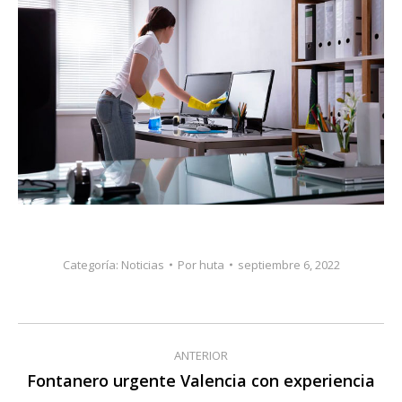
Categoría:
Noticias
Por
huta
septiembre 6, 2022
Navegación
ANTERIOR
entre
Fontanero urgente Valencia con experiencia
Publicación
anterior: