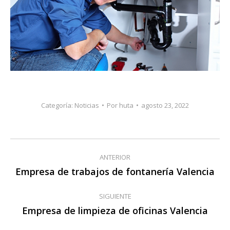
Categoría:
Noticias
Por
huta
agosto 23, 2022
Navegación
ANTERIOR
entre
Empresa de trabajos de fontanería Valencia
Publicación
anterior:
publicaciones
SIGUIENTE
Empresa de limpieza de oficinas Valencia
Publicación
siguiente: