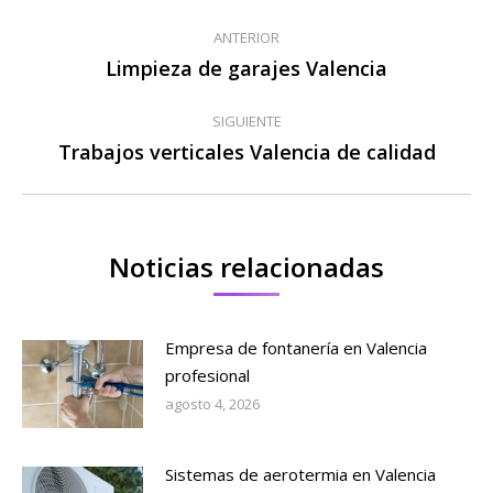
Navegación
ANTERIOR
entre
Limpieza de garajes Valencia
Publicación
anterior:
publicaciones
SIGUIENTE
Trabajos verticales Valencia de calidad
Publicación
siguiente:
Noticias relacionadas
Empresa de fontanería en Valencia
profesional
agosto 4, 2026
Sistemas de aerotermia en Valencia