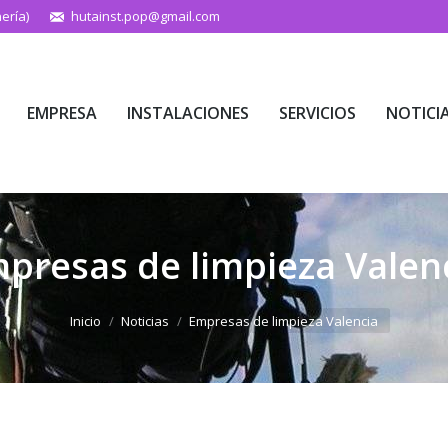
ería)
hutainst.pop@gmail.com
EMPRESA
INSTALACIONES
SERVICIOS
NOTICI
EMPRESA
INSTALACIONES
SERVICIOS
NOTICI
presas de limpieza Valen
Estás aquí:
Inicio
Noticias
Empresas de limpieza Valencia