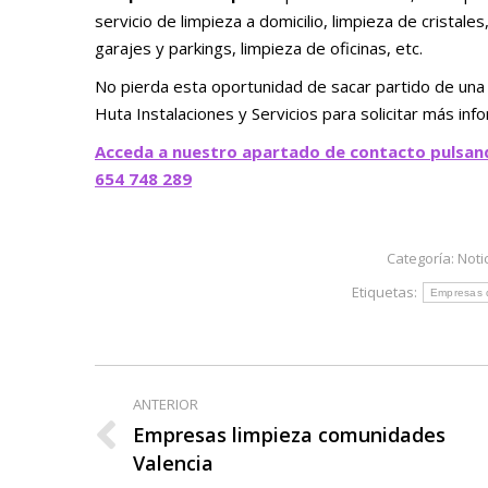
servicio de limpieza a domicilio, limpieza de cristales
garajes y parkings, limpieza de oficinas, etc.
No pierda esta oportunidad de sacar partido de una
Huta Instalaciones y Servicios para solicitar más i
Acceda a nuestro apartado de contacto pulsan
654 748 289
Categoría:
Noti
Etiquetas:
Empresas 
Navegación
ANTERIOR
entre
Empresas limpieza comunidades
Publicación
Valencia
publicaciones
anterior: