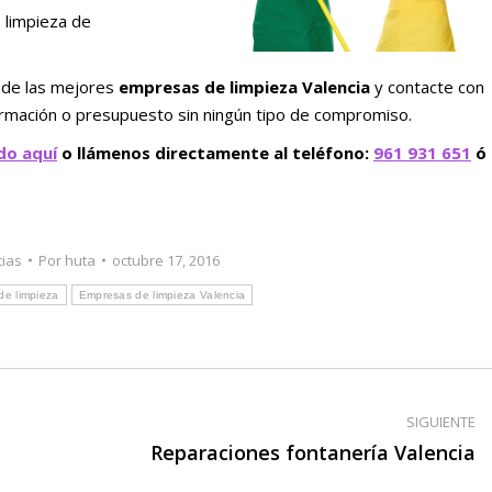
, limpieza de
 de las mejores
empresas de limpieza Valencia
y contacte con
nformación o presupuesto sin ningún tipo de compromiso.
do aquí
o llámenos directamente al teléfono:
961 931 651
ó
cias
Por
huta
octubre 17, 2016
de limpieza
Empresas de limpieza Valencia
SIGUIENTE
Publicación
Reparaciones fontanería Valencia
siguiente: