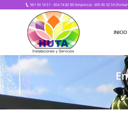
961 93 16 51
-
654 74 82 89 (limpieza)
-
605 85 02 59 (fontan
INICIO
INICIO
Em