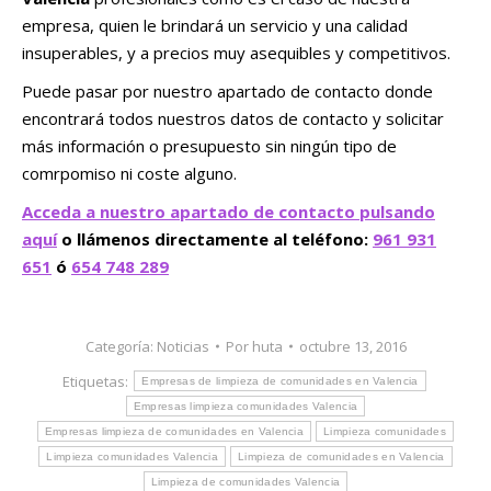
empresa, quien le brindará un servicio y una calidad
insuperables, y a precios muy asequibles y competitivos.
Puede pasar por nuestro apartado de contacto donde
encontrará todos nuestros datos de contacto y solicitar
más información o presupuesto sin ningún tipo de
comrpomiso ni coste alguno.
Acceda a nuestro apartado de contacto pulsando
aquí
o llámenos directamente al teléfono:
961 931
651
ó
654 748 289
Categoría:
Noticias
Por
huta
octubre 13, 2016
Etiquetas:
Empresas de limpieza de comunidades en Valencia
Empresas limpieza comunidades Valencia
Empresas limpieza de comunidades en Valencia
Limpieza comunidades
Limpieza comunidades Valencia
Limpieza de comunidades en Valencia
Limpieza de comunidades Valencia