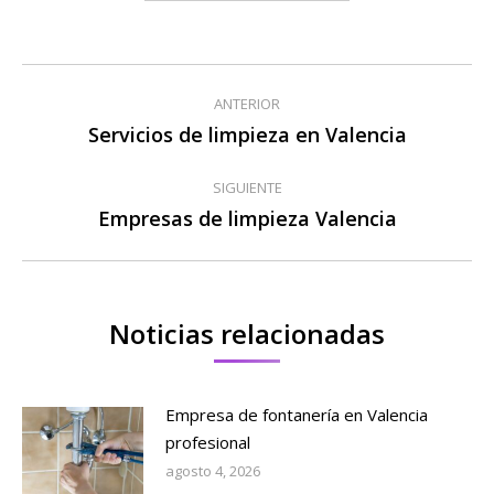
Navegación
ANTERIOR
entre
Servicios de limpieza en Valencia
Publicación
anterior:
publicaciones
SIGUIENTE
Empresas de limpieza Valencia
Publicación
siguiente:
Noticias relacionadas
Empresa de fontanería en Valencia
profesional
agosto 4, 2026