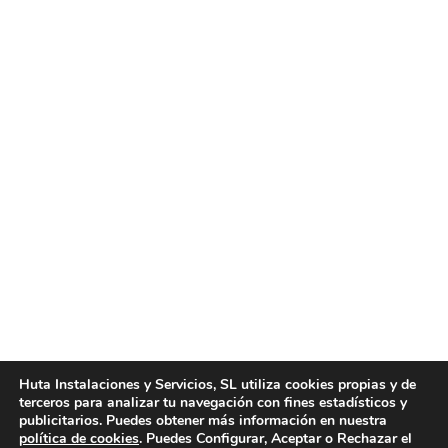
Empresas de limpieza de comunidades
Noticias
Por
huta
septiembre 8, 2015
Empresas de limpieza de comunidades en Valencia
al mejor precio. Huta Instalaciones y Servicios es
una de las mejores empresas de limpieza de
comunidades en Valencia. En Huta Instalaciones y
Servicios encontrará la calidad que sólo una de las
mejores empresas de limpieza de comunidades en
Huta Instalaciones y Servicios, SL utiliza cookies propias y de
terceros para analizar tu navegación con fines estadísticos y
Valencia le podría otorgar. Disponemos de un
publicitarios. Puedes obtener más información en nuestra
equipo profesional…
política de cookies
. Puedes Configurar, Aceptar o Rechazar el