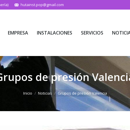
ería)
hutainst.pop@gmail.com
EMPRESA
INSTALACIONES
SERVICIOS
NOTICI
EMPRESA
INSTALACIONES
SERVICIOS
NOTICI
Grupos de presión Valenci
Estás aquí:
Inicio
Noticias
Grupos de presión Valencia