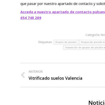
que pasar por nuestro apartado de contacto y solic
Acceda a nuestro apartado de contacto pulsan
654 748 289
Categoría:
No
Etiquetas:
Grupos de presión
Grupos de presión e
Instalación de grupos de presión 
Navegación
ANTERIOR
entre
Publicación
Vitrificado suelos Valencia
anterior:
publicaciones
Notici