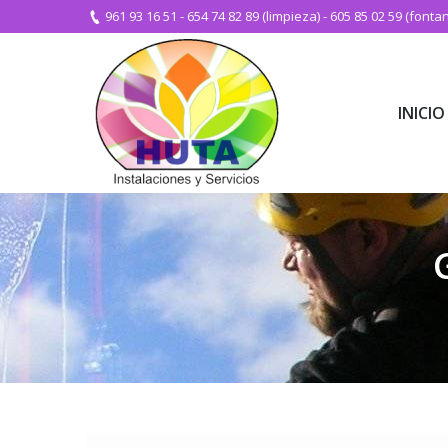
961 93 16 51
-
654 74 82 89 (limpieza)
-
605 85 02 59 (fontan
INICIO
INICIO