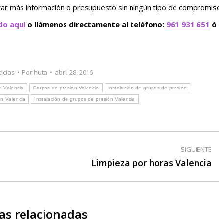
itar más información o presupuesto sin ningún tipo de compromiso
do aquí
o llámenos directamente al teléfono:
961 931 651
ó
ticias
Por
huta
abril 28, 2016
n Valencia
Grupos de presión Valencia
Instalación de grupos de presión
en Valencia
Instalación de grupos de presión Valencia
SIGUIENTE
Publicación
Limpieza por horas Valencia
siguiente:
as relacionadas