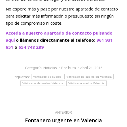
No espere más y pase por nuestro apartado de contacto
para solicitar más información o presupuesto sin ningún
tipo de compromiso ni coste.
Acceda a nuestro apartado de contacto pulsando
aquí
o llámenos directamente al teléfono:
961 931
651
ó
654 748 289
Categoría:
Noticias
Por
huta
abril 21, 2016
Etiquetas:
Vitrificado de suelos
Vitrificado de suelos en Valencia
Vitrificado de suelos Valencia
Vitrificado suelos Valencia
Navegación
ANTERIOR
entre
Fontanero urgente en Valencia
Publicación
anterior: