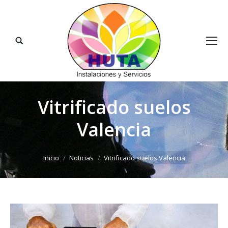
Buscar:
Vitrificado suelos
Valencia
Estás aquí:
Inicio
Noticias
Vitrificado suelos Valencia