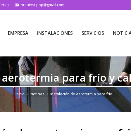
ería)
hutainst.pop@gmail.com
EMPRESA
INSTALACIONES
SERVICIOS
NOTICI
EMPRESA
INSTALACIONES
SERVICIOS
NOTICI
 aerotermia para frío y ca
Estás aquí:
Inicio
Noticias
Instalación de aerotermia para frío…