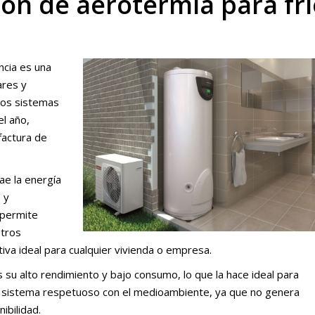
ción de aerotermia para fr
ncia es una
ares y
mos sistemas
l año,
factura de
ae la energía
 y
 permite
otros
tiva ideal para cualquier vivienda o empresa.
s su alto rendimiento y bajo consumo, lo que la hace ideal para
un sistema respetuoso con el medioambiente, ya que no genera
ibilidad.