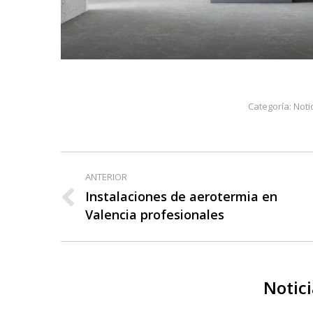
Categoría:
Noti
Navegación
ANTERIOR
entre
Instalaciones de aerotermia en
Publicación
Valencia profesionales
publicaciones
anterior:
Notici