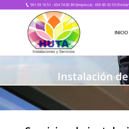
961 93 16 51
-
654 74 82 89 (limpieza)
-
605 85 02 59 (fontan
INICIO
INICIO
Instalación de