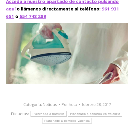
Acceda a nuestro apartado de contacto pulsando
aquí
o llámenos directamente al teléfono:
961 931
651
ó
654 748 289
Categoría:
Noticias
Por
huta
febrero 28, 2017
Etiquetas:
Planchado a domicilio
Planchado a domicilio en Valencia
Planchado a domicilio Valencia