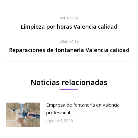
Navegación
ANTERIOR
entre
Limpieza por horas Valencia calidad
Publicación
anterior:
publicaciones
SIGUIENTE
Reparaciones de fontanería Valencia calidad
Publicación
siguiente:
Noticias relacionadas
Empresa de fontanería en Valencia
profesional
agosto 4, 2026