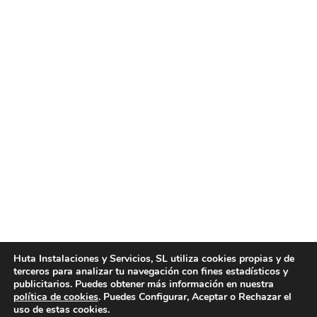
Planchado a domicilio en Valencia
Noticias
Por
huta
noviembre 3, 2015
Planchado a domicilio en Valencia. Huta
Instalaciones y Servicios, empresa profesional de
planchado a domicilio en Valencia. Huta
Instalaciones y Servicios le brinda el mejor servicio
de planchado a domicilio en Valencia que se puede
presentar en el mercado actual, pues nuestro
Huta Instalaciones y Servicios, SL utiliza cookies propias y de
terceros para analizar tu navegación con fines estadísticos y
servicio es llevado a cabo por profesionales con
publicitarios. Puedes obtener más información en nuestra
años de experiencia en el…
política de cookies
. Puedes Configurar, Aceptar o Rechazar el
uso de estas cookies.