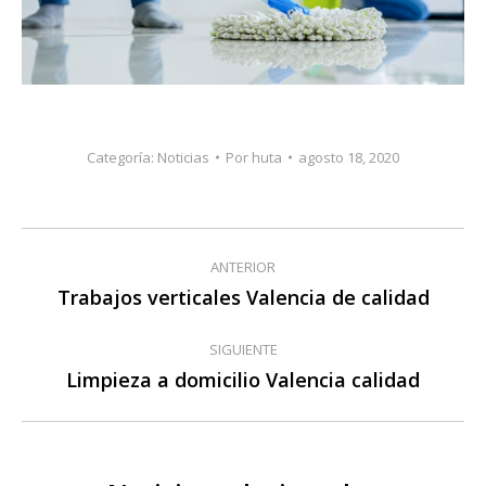
Categoría:
Noticias
Por
huta
agosto 18, 2020
Navegación
ANTERIOR
entre
Trabajos verticales Valencia de calidad
Publicación
anterior:
publicaciones
SIGUIENTE
Limpieza a domicilio Valencia calidad
Publicación
siguiente: