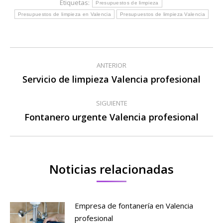
Etiquetas:
Presupuestos de limpieza
Presupuestos de limpieza en Valencia
Presupuestos de limpieza Valencia
Navegación
ANTERIOR
entre
Servicio de limpieza Valencia profesional
Publicación
anterior:
publicaciones
SIGUIENTE
Fontanero urgente Valencia profesional
Publicación
siguiente:
Noticias relacionadas
Empresa de fontanería en Valencia
profesional