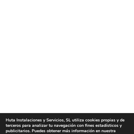
Presupuestos de limpieza
Noticias
Por
huta
agosto 26, 2015
Presupuestos de limpieza en Valencia Huta
Instalaciones y Servicios le brinda los mejores
presupuestos de limpieza que pueda encontrar en
toda el área metropolitana de Valencia. Podemos
brindarle todo tipo de servicios de limpieza, desde
limpieza a domicilio, hasta limpieza para
comunidades de vecinos, limpieza de cristales,
Huta Instalaciones y Servicios, SL utiliza cookies propias y de
terceros para analizar tu navegación con fines estadísticos y
limpieza de oficinas, limpieza de locales comerciales
publicitarios. Puedes obtener más información en nuestra