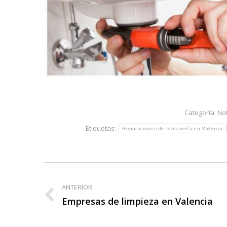
Categoría:
Not
Etiquetas:
Reparaciones de fontanería en Valencia
Navegación
entre
ANTERIOR
Publicación
Empresas de limpieza en Valencia
publicaciones
anterior: