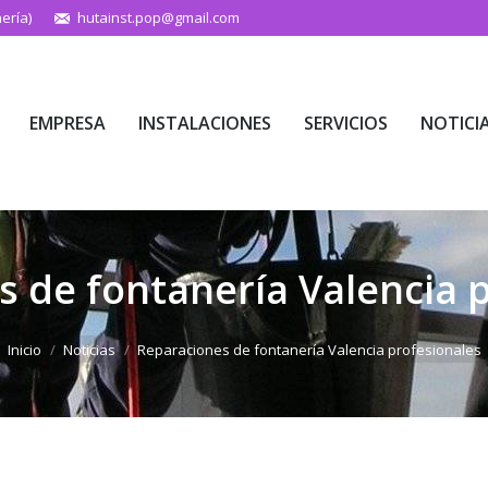
ería)
hutainst.pop@gmail.com
EMPRESA
INSTALACIONES
SERVICIOS
NOTICI
EMPRESA
INSTALACIONES
SERVICIOS
NOTICI
 de fontanería Valencia 
Estás aquí:
Inicio
Noticias
Reparaciones de fontanería Valencia profesionales