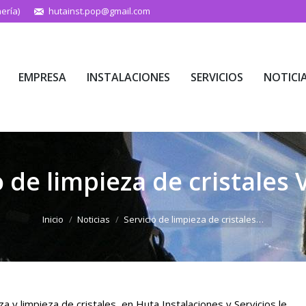
ería)
hutainst.pop@gmail.com
EMPRESA
INSTALACIONES
SERVICIOS
NOTICI
EMPRESA
INSTALACIONES
SERVICIOS
NOTICI
o de limpieza de cristales 
Estás aquí:
Inicio
Noticias
Servicio de limpieza de cristales…
a y limpieza de cristales, en Huta Instalaciones y Servicios le