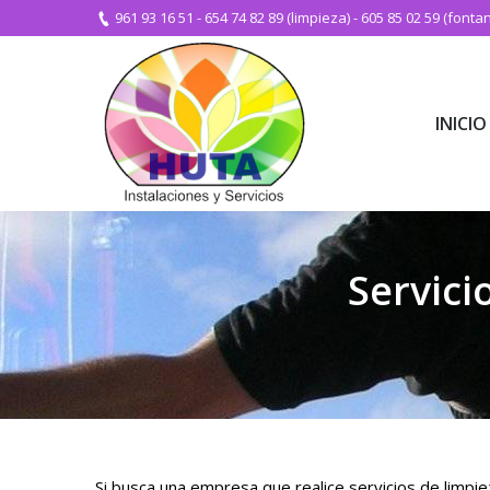
961 93 16 51
-
654 74 82 89 (limpieza)
-
605 85 02 59 (fontan
INICIO
INICIO
Servici
Si busca una empresa que realice servicios de limpiez