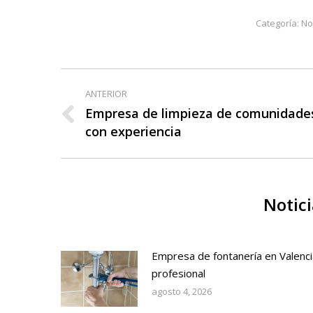
Categoría:
No
Navegación
ANTERIOR
entre
Empresa de limpieza de comunidade
Publicación
con experiencia
publicaciones
anterior:
Notici
Empresa de fontanería en Valenci
profesional
agosto 4, 2026