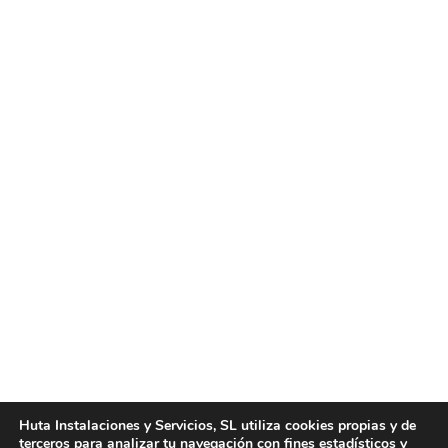
Servicios de limpieza en Valencia
Noticias
Por
huta
octubre 11, 2016
Servicios de limpieza en Valencia. Huta Instalaciones
y Servicios pone a su disposición los mejores
servicios de limpieza en Valencia que se le puedan
presentar. Si necesita una empresa que realice
todo tipo de servicios de limpieza en Valencia, en
Huta Instalaciones y Servicios, SL utiliza cookies propias y de
terceros para analizar tu navegación con fines estadísticos y
Huta Instalaciones y Servicios encontrará la mejor